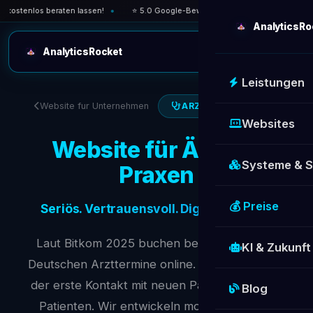
enlos beraten lassen!
⭐ 5.0 Google-Bewertung — über 30 zufriedene Kunden
AnalyticsRo
AnalyticsRocket
Leistungen
Website fur Unternehmen
ARZTE & PRAXEN
Websites
Website für Ärzte &
Systeme & 
Praxen
💰 Preise
Seriös. Vertrauensvoll. Digital präsent.
Laut Bitkom 2025 buchen bereits 64 % der
KI & Zukunft
Deutschen Arzttermine online. Ihre Website ist
der erste Kontakt mit neuen Patientinnen und
Blog
Patienten. Wir entwickeln moderne Praxis-