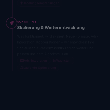
Handlungsempfehlungen
SCHRITT 06
Skalierung & Weiterentwicklung
Was funktioniert, wird skaliert. Neue Formate, Ads-
Integration, Kooperationen – wir entwickeln Ihre
Social-Media-Präsenz kontinuierlich weiter und
passen uns dem Algorithmus an.
Ads-Integration
Wachstum
Laufende Optimierung