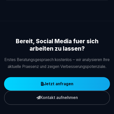
Wir arbeiten nicht nur kreativ, sondern
strategisch
.
Unser Fokus liegt nicht auf „schönen Posts”, sondern
auf klarer Positionierung, messbaren Ergebnissen und
nachhaltigem Wachstum.
Bereit, Social Media fuer sich
arbeiten zu lassen?
Erstes Beratungsgespraech kostenlos – wir analysieren Ihre
aktuelle Praesenz und zeigen Verbesserungspotenziale.
Jetzt anfragen
Kontakt aufnehmen