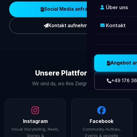
Über uns
Social Media anfragen
Kontakt
Kontakt aufnehmen
Angebot a
Unsere Plattformen
+49 176 36
Wir sind da, wo Ihre Zielgruppe ist.
Instagram
Facebook
Visual Storytelling, Reels,
Community-Aufbau,
Stories &
Events & gezielte