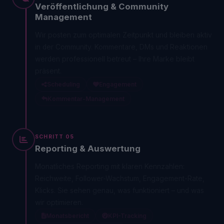
Veröffentlichung & Community
Management
Wir posten zum optimalen Zeitpunkt und bleiben aktiv
in der Community. Kommentare, DMs und Reaktionen
werden professionell betreut – Ihre Marke bleibt
präsent.
Scheduling
Engagement
Kommentar-Management
SCHRITT 05
Reporting & Auswertung
Monatliches Reporting mit klaren Kennzahlen:
Reichweite, Follower-Wachstum, Engagement-Rate,
Klicks. Sie sehen genau, was funktioniert – und was
wir optimieren.
Monatsbericht
KPI-Tracking