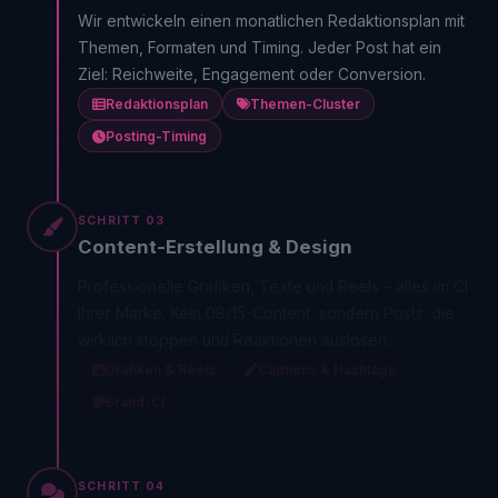
Wir entwickeln einen monatlichen Redaktionsplan mit
Themen, Formaten und Timing. Jeder Post hat ein
Ziel: Reichweite, Engagement oder Conversion.
Redaktionsplan
Themen-Cluster
Posting-Timing
SCHRITT 03
Content-Erstellung & Design
Professionelle Grafiken, Texte und Reels – alles im CI
Ihrer Marke. Kein 08/15-Content, sondern Posts, die
wirklich stoppen und Reaktionen auslösen.
Grafiken & Reels
Captions & Hashtags
Brand-CI
SCHRITT 04