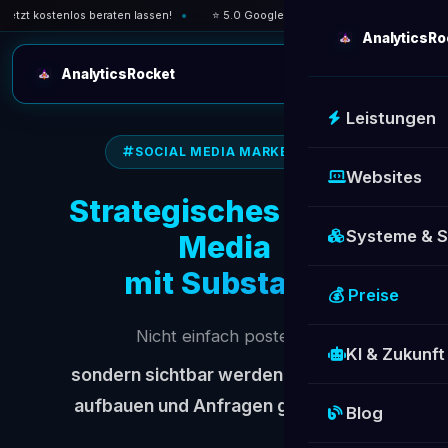
t kostenlos beraten lassen!
⭐ 5.0 Google-Bewertung — über 30 zufriedene 
AnalyticsRo
AnalyticsRocket
Leistungen
SOCIAL MEDIA MARKETING
Websites
Strategisches Social
Systeme & 
Media
mit Substanz
💰 Preise
Nicht einfach posten –
KI & Zukunft
sondern sichtbar werden, Vertrauen
aufbauen und Anfragen generieren.
Blog