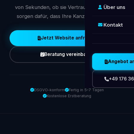
von Sekunden, ob sie Vertrauen fassen. Wir
Über uns
sorgen dafür, dass Ihre Kanzlei überzeugt.
Kontakt
Jetzt Website anfragen
Beratung vereinbaren
Angebot a
+49 176 36
DSGVO-konform
Fertig in 5–7 Tagen
Kostenlose Erstberatung