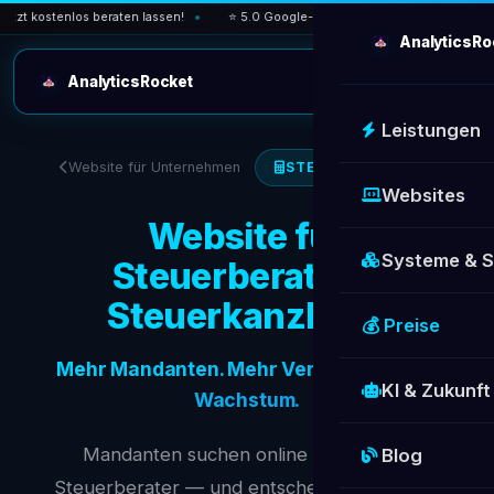
kostenlos beraten lassen!
⭐ 5.0 Google-Bewertung — über 30 zufriedene Ku
AnalyticsRo
AnalyticsRocket
Leistungen
Website für Unternehmen
STEUERBERATER
Websites
Website für
Systeme & 
Steuerberater &
Steuerkanzleien
💰 Preise
Mehr Mandanten. Mehr Vertrauen. Mehr
KI & Zukunft
Wachstum.
Mandanten suchen online nach einem
Blog
Steuerberater — und entscheiden innerhalb