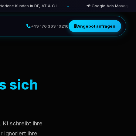
 Kunden in DE, AT & CH
📢 Google Ads Management — sofo
+49 176 363 19216
Angebot anfragen
s sich
KI schreibt Ihre
 ignoriert Ihre