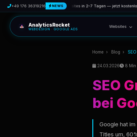
🚀 Professionelle Websites in 2–7 Tagen — jetzt kostenlos berat
+49 176 36319216
NEWS
AnalyticsRocket
Websites
WEBDESIGN · GOOGLE ADS
Home
›
Blog
›
SEO
24.03.2026
8 Min 
SEO G
bei Go
Google hat im 
Titles um, 60%