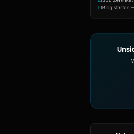
☐
SSL-Zertifikat 
☐
Blog starten 
Unsi
W