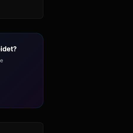
idet?
te