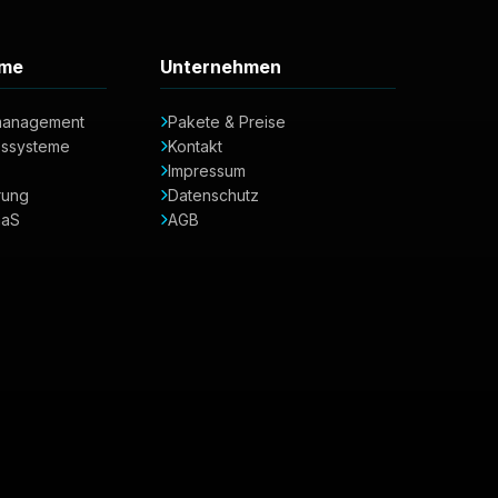
eme
Unternehmen
management
Pakete & Preise
bssysteme
Kontakt
Impressum
rung
Datenschutz
aaS
AGB