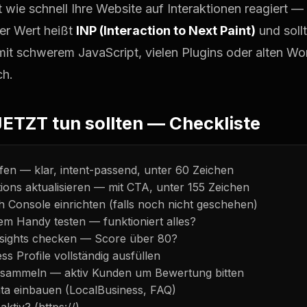
t wie schnell Ihre Website auf Interaktionen reagiert — 
Der Wert heißt
INP (Interaction to Next Paint)
und soll
 mit schwerem JavaScript, vielen Plugins oder alten 
ch.
JETZT tun sollten — Checkliste
üfen — klar, intent-passend, unter 60 Zeichen
ions aktualisieren — mit CTA, unter 155 Zeichen
 Console einrichten (falls noch nicht geschehen)
em Handy testen — funktioniert alles?
sights checken — Score über 80?
s Profile vollständig ausfüllen
sammeln — aktiv Kunden um Bewertung bitten
ta einbauen (LocalBusiness, FAQ)