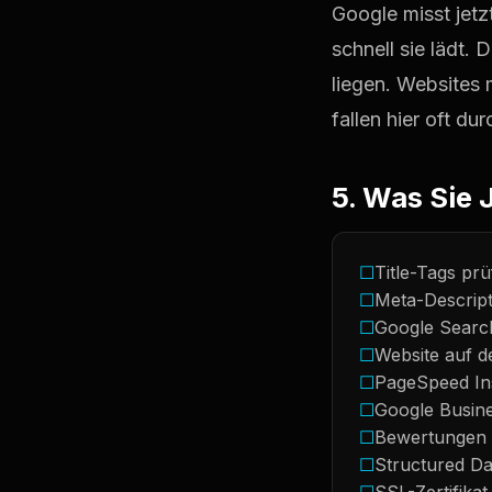
Google misst jetz
schnell sie lädt. 
liegen. Websites
fallen hier oft dur
5. Was Sie 
☐
Title-Tags pr
☐
Meta-Descript
☐
Google Search
☐
Website auf d
☐
PageSpeed In
☐
Google Busines
☐
Bewertungen 
☐
Structured Da