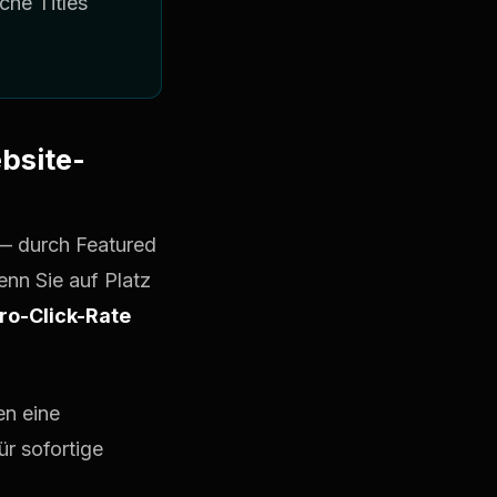
che Titles
bsite-
— durch Featured
nn Sie auf Platz
ero-Click-Rate
en eine
r sofortige