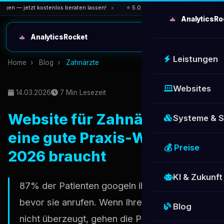
gen — jetzt kostenlos beraten lassen!
⭐ 5.0 Google-Bewertung — über 30 zu
AnalyticsRo
AnalyticsRocket
Leistungen
Home
›
Blog
›
Zahnärzte
Websites
14.03.2026
7 Min Lesezeit
Website für Zahnärzte: Was
Systeme & 
eine gute Praxis-Website
💰 Preise
2026 braucht
KI & Zukunft
87% der Patienten googeln ihren Zahnarzt
bevor sie anrufen. Wenn Ihre Praxis-Website
Blog
nicht überzeugt, gehen die Patienten zur