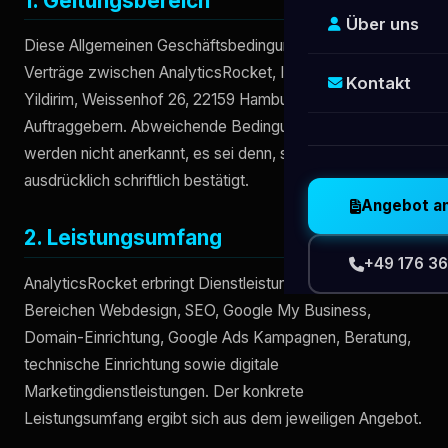
1. Geltungsbereich
Über uns
Diese Allgemeinen Geschäftsbedingungen gelten für alle
Verträge zwischen AnalyticsRocket, Inhaber Muhammed
Kontakt
Yildirim, Weissenhof 26, 22159 Hamburg, und seinen
Auftraggebern. Abweichende Bedingungen des Kunden
werden nicht anerkannt, es sei denn, sie werden
ausdrücklich schriftlich bestätigt.
Angebot a
2. Leistungsumfang
+49 176 36
AnalyticsRocket erbringt Dienstleistungen in den
Bereichen Webdesign, SEO, Google My Business,
Domain-Einrichtung, Google Ads Kampagnen, Beratung,
technische Einrichtung sowie digitale
Marketingdienstleistungen. Der konkrete
Leistungsumfang ergibt sich aus dem jeweiligen Angebot.