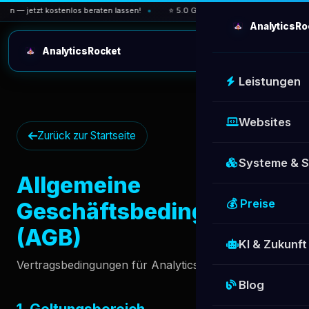
 — jetzt kostenlos beraten lassen!
⭐ 5.0 Google-Bewertung — über 30 zufr
AnalyticsRo
AnalyticsRocket
Leistungen
Websites
Zurück zur Startseite
Systeme & 
Allgemeine
💰 Preise
Geschäftsbedingungen
(AGB)
KI & Zukunft
Vertragsbedingungen für AnalyticsRocket
Blog