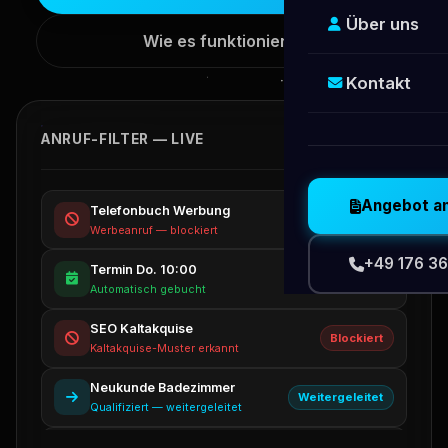
Über uns
Wie es funktioniert
Kontakt
ANRUF-FILTER — LIVE
LIVE
Angebot a
Termin Mo. 14:30
Gebucht
Frau Hoffmann — Beratung
+49 176 36
Telefonbuch Werbung
Blockiert
Werbeanruf — blockiert
Termin Do. 10:00
Gebucht
Automatisch gebucht
SEO Kaltakquise
Blockiert
Kaltakquise-Muster erkannt
Neukunde Badezimmer