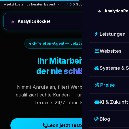
tzt kostenlos beraten lassen!
⭐ 5.0 Google-Bewertung — über 30 zufrieden
AnalyticsRo
AnalyticsRocket
Leistungen
KI-Telefon-Agent — Jetzt verfügbar
Websites
Ihr Mitarbeiter
Systeme & 
der
nie schläft.
💰 Preise
Nimmt Anrufe an, filtert Werbeanrufe raus,
qualifiziert echte Kunden — und bucht direkt
KI & Zukunft
Termine. 24/7, ohne Pause.
Blog
Leon jetzt testen