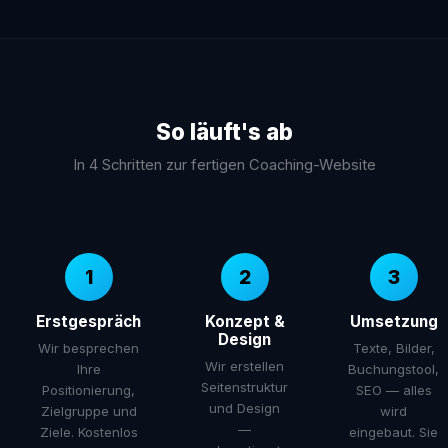
So läuft's ab
In 4 Schritten zur fertigen Coaching-Website
1
2
3
Erstgespräch
Konzept &
Umsetzung
Design
Wir besprechen
Texte, Bilder,
Wir erstellen
Ihre
Buchungstool,
Seitenstruktur
Positionierung,
SEO — alles
und Design
Zielgruppe und
wird
—
Ziele. Kostenlos
eingebaut. Sie