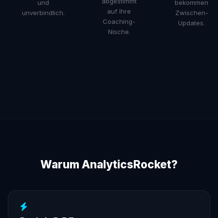
abgestimmt
und
bekommen
auf Ihre
unverbindlich.
Zwischen-
Coaching-
Updates.
Nische.
Warum AnalyticsRocket?