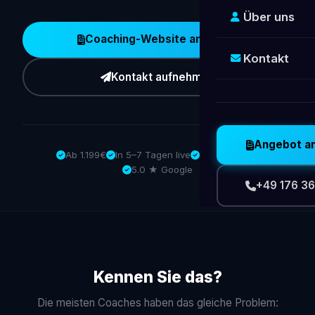
Über uns
Coaching-Website anfragen
Kontakt
Kontakt aufnehmen
Angebot a
Ab 1.199€
In 5–7 Tagen live
SEO inklusive
5.0 ★ Google
+49 176 36
Kennen Sie das?
Die meisten Coaches haben das gleiche Problem: