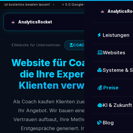
 kostenlos beraten lassen!
⭐ 5.0 Google-Bewertung — über 30 zufriedene K
AnalyticsRo
AnalyticsRocket
Leistungen
Website für Unternehmen
COACHES & BERATER
Websites
Website für Coaches —
Systeme & 
die Ihre Expertise in
Klienten verwandelt
💰 Preise
Als Coach kaufen Klienten zuerst
Sie
— dann
KI & Zukunft
Ihr Angebot. Wir bauen eine Website, die
Vertrauen aufbaut, Ihre Methode erklärt und
Blog
Erstgespräche generiert. In 5–7 Tagen.