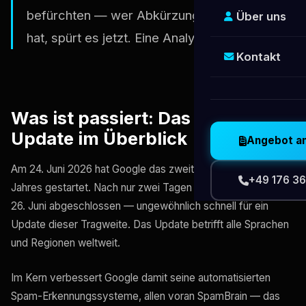
befürchten — wer Abkürzungen genommen
Über uns
hat, spürt es jetzt. Eine Analyse für KMU.
Kontakt
Was ist passiert: Das Spam
Update im Überblick
Angebot a
Am 24. Juni 2026 hat Google das zweite Spam Update des
+49 176 36
Jahres gestartet. Nach nur zwei Tagen war der Rollout am
26. Juni abgeschlossen — ungewöhnlich schnell für ein
Update dieser Tragweite. Das Update betrifft alle Sprachen
und Regionen weltweit.
Im Kern verbessert Google damit seine automatisierten
Spam-Erkennungssysteme, allen voran SpamBrain — das