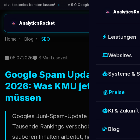
zt kostenlos beraten lassen!
⭐ 5.0 Google-Bewertung — über 30 zufriedene 
AnalyticsRo
AnalyticsRocket
Leistungen
Home
›
Blog
›
SEO
Websites
06.07.2026
8 Min Lesezeit
Google Spam Update Juni
Systeme & 
2026: Was KMU jetzt prüfen
💰 Preise
müssen
KI & Zukunft
Googles Juni-Spam-Update hat in 48 Stunden
Tausende Rankings verschoben. Wer mit
Blog
sauberen Inhalten arbeitet, hat nichts zu