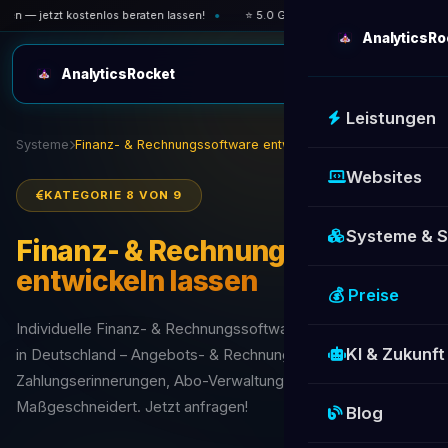
n — jetzt kostenlos beraten lassen!
⭐ 5.0 Google-Bewertung — über 30 zufr
AnalyticsRo
AnalyticsRocket
Leistungen
Systeme
Finanz- & Rechnungssoftware entwickeln lassen
Websites
KATEGORIE 8 VON 9
Systeme & 
Finanz- & Rechnungssoftware
entwickeln lassen
💰 Preise
Individuelle Finanz- & Rechnungssoftware für Unternehmen
KI & Zukunft
in Deutschland – Angebots- & Rechnungstools,
Zahlungserinnerungen, Abo-Verwaltung & DATEV-Export.
Maßgeschneidert. Jetzt anfragen!
Blog