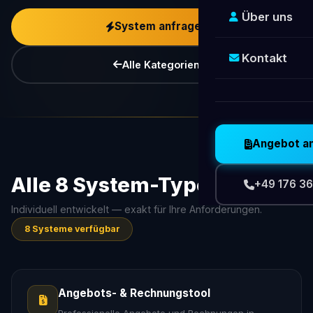
Über uns
System anfragen
Kontakt
Alle Kategorien
Angebot a
Alle 8 System-Typen
+49 176 36
Individuell entwickelt — exakt für Ihre Anforderungen.
8 Systeme verfügbar
Angebots- & Rechnungstool
Professionelle Angebote und Rechnungen in