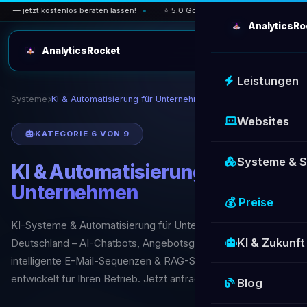
— jetzt kostenlos beraten lassen!
⭐ 5.0 Google-Bewertung — über 30 zufri
AnalyticsRo
AnalyticsRocket
Leistungen
Systeme
KI & Automatisierung für Unternehmen
Websites
KATEGORIE 6 VON 9
Systeme & 
KI & Automatisierung für
Unternehmen
💰 Preise
KI-Systeme & Automatisierung für Unternehmen in
KI & Zukunft
Deutschland – AI-Chatbots, Angebotsgeneratoren,
intelligente E-Mail-Sequenzen & RAG-Systeme. Individuell
entwickelt für Ihren Betrieb. Jetzt anfragen!
Blog