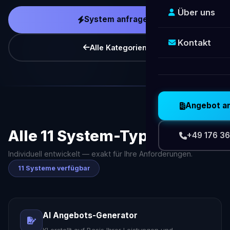
Über uns
System anfragen
Kontakt
Alle Kategorien
Angebot a
Alle 11 System-Typen
+49 176 36
Individuell entwickelt — exakt für Ihre Anforderungen.
11 Systeme verfügbar
AI Angebots-Generator
KI erstellt auf Basis Ihrer Leistungen und