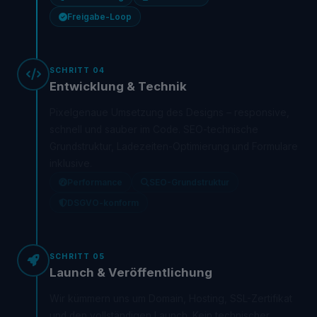
Freigabe-Loop
SCHRITT 04
Entwicklung & Technik
Pixelgenaue Umsetzung des Designs – responsive,
schnell und sauber im Code. SEO-technische
Grundstruktur, Ladezeiten-Optimierung und Formulare
inklusive.
Performance
SEO-Grundstruktur
DSGVO-konform
SCHRITT 05
Launch & Veröffentlichung
Wir kümmern uns um Domain, Hosting, SSL-Zertifikat
und den vollständigen Launch. Kein technischer