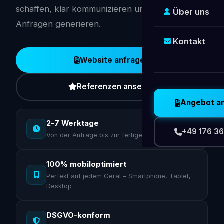
schaffen, klar kommunizieren und messbar
Über uns
Anfragen generieren.
Kontakt
Website anfragen
Referenzen ansehen
Angebot a
2–7 Werktage
+49 176 36
Von der Anfrage bis zur fertigen Website
100% mobiloptimiert
Perfekt auf jedem Gerät – Smartphone, Tablet,
Desktop
DSGVO-konform