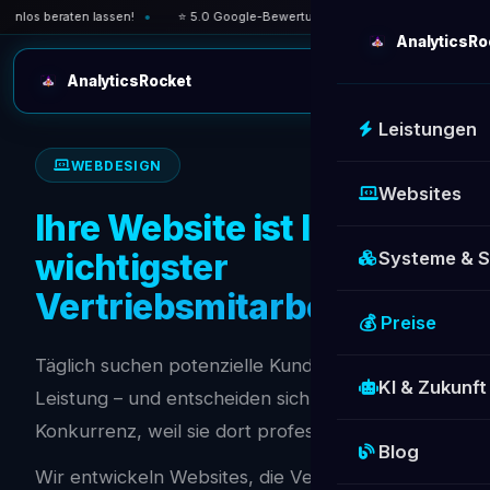
s beraten lassen!
⭐ 5.0 Google-Bewertung — über 30 zufriedene Kunden in
AnalyticsRo
AnalyticsRocket
Leistungen
WEBDESIGN
Websites
Ihre Website ist Ihr
wichtigster
Systeme & 
Vertriebsmitarbeiter
💰 Preise
Täglich suchen potenzielle Kunden nach Ihrer
KI & Zukunft
Leistung – und entscheiden sich für die
Konkurrenz, weil sie dort professioneller wirkt.
Blog
Wir entwickeln Websites, die Vertrauen