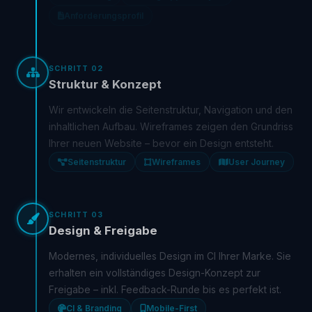
Anforderungsprofil
SCHRITT 02
Struktur & Konzept
Wir entwickeln die Seitenstruktur, Navigation und den
inhaltlichen Aufbau. Wireframes zeigen den Grundriss
Ihrer neuen Website – bevor ein Design entsteht.
Seitenstruktur
Wireframes
User Journey
SCHRITT 03
Design & Freigabe
Modernes, individuelles Design im CI Ihrer Marke. Sie
erhalten ein vollständiges Design-Konzept zur
Freigabe – inkl. Feedback-Runde bis es perfekt ist.
CI & Branding
Mobile-First