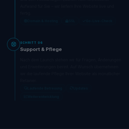
Aufwand für Sie – wir liefern Ihre Website live und
fertig.
Domain & Hosting
SSL
Go-Live-Check
SCHRITT 06
Support & Pflege
Nach dem Launch stehen wir für Fragen, Änderungen
und Erweiterungen bereit. Auf Wunsch übernehmen
wir die laufende Pflege Ihrer Website als monatlicher
Retainer.
Laufende Betreuung
Updates
Weiterentwicklung